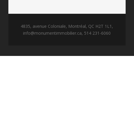
4835, avenue Coloniale, Montréal, QC H2T 1L1,
info@monumentimmobilier.ca
, 514 231-6060